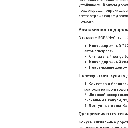
устойчивость.
Конусы доро
предотвращая опрокидывани
светоотражающие дорож
полосам.
Разновидности дорож
В каталоге ROBAMAG вы на
Конус дорожный 75
автомагистралях.
Сигнальный конус 3
Конус дорожный ск
Пластиковые дорож
Почему стоит купить 
Качество и безопас
контроль на производств
Широкий ассортиме
сигнальные конусы
, п
Доступные цены
: В
Где применяются сиг
Конусы сигнальные доро
спортивных и культурных м