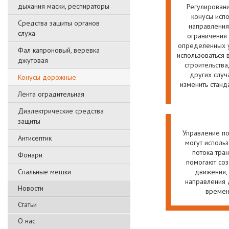
дыхания маски, респираторы
Регулирован
конусы испо
Средства защиты органов
направления
слуха
ограничения 
определенных у
Фал капроновый, веревка
использоваться 
джутовая
строительства
других случ
Конусы дорожные
изменить станд
Лента оградительная
Диэлектрические средства
защиты
Управление п
Антисептик
могут использ
потока тра
Фонари
помогают со
Спальные мешки
движения, 
направления 
Новости
времен
Статьи
О нас