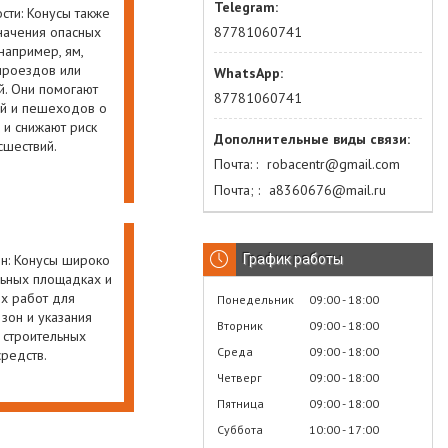
ти: Конусы также
87781060741
начения опасных
например, ям,
 проездов или
й. Они помогают
87781060741
й и пешеходов о
 и снижают риск
шествий.
Почта:
robacentr@gmail.com
Почта;
а8360676@mail.ru
График работы
н: Конусы широко
льных площадках и
х работ для
Понедельник
09:00
18:00
зон и указания
Вторник
09:00
18:00
 строительных
Среда
09:00
18:00
средств.
Четверг
09:00
18:00
Пятница
09:00
18:00
Суббота
10:00
17:00