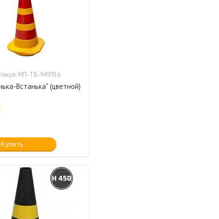
тикул: МП-ТВ-949916
нька-Встанька" (цветной)
Купить