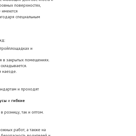
ровных поверхностях,
е имеются
лагодаря специальным
жд:
стройплощадках и
я в закрытых помещениях.
 складывается.
м наезде.
андартам и проходят
усы
и
гибкие
в розницу, так и оптом.
ожных работ, а также на
 безопасность водителей и