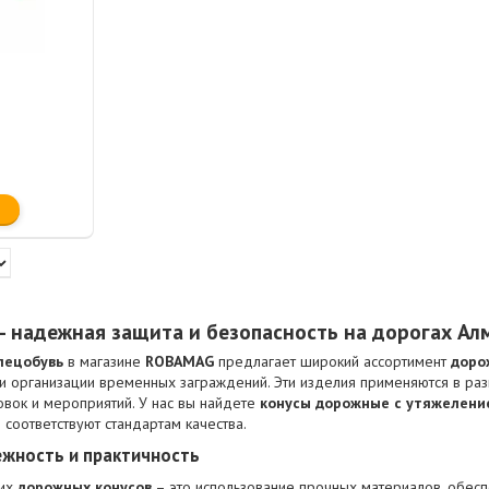
 надежная защита и безопасность на дорогах Ал
пецобувь
в магазине
ROBAMAG
предлагает широкий ассортимент
доро
и организации временных заграждений. Эти изделия применяются в разн
вок и мероприятий. У нас вы найдете
конусы дорожные с утяжелени
 соответствуют стандартам качества.
ежность и практичность
ших
дорожных конусов
– это использование прочных материалов, обес