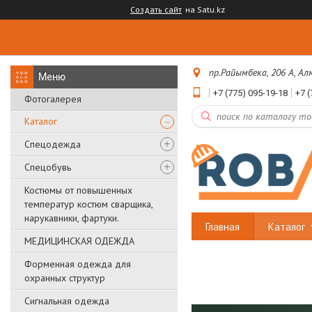
Создать сайт
на Satu.kz
пр.Райымбека, 206 А, А
+7 (775) 095-19-18
+7 (
Фотогалерея
Каталог
Спецодежда
Спецобувь
Костюмы от повышенных
температур костюм сварщика,
нарукавники, фартуки.
Главная
Каталог
МЕДИЦИНСКАЯ ОДЕЖДА
Форменная одежда для
охранных структур
Сигнальная одежда