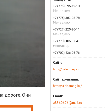
+7 (775) 095-19-18
Менеджер
+7 (775) 382-98-78
Менеджер
+7 (727) 225-36-11
Менеджер
+7 (778) 106-07-41
менеджер
+7 (702) 836-06-76
http://robamag.kz
https://robamag.kz/
а дороге. Они
a8360676@mail.ru