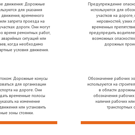
ие движения: Дорожные
Предупреждение опаснос
льзуются для указания
используются для обоз
 движения, временного
участков на дороге, 
или запрета проезда на
неровностей, узких
частках дороги. Они могут
временных препятстви
во время ремонтных работ,
предупредить водителе
, аварийных ситуаций или
возможных опасностях
аев, когда необходимо
дорожных проис
артные условия движения.
отоком: Дорожные конусы
Обозначение рабочих зо
оваться для организации
используются на строите
нспорта на дороге. Они
в области дорожны
здать временные полосы
обозначения рабочих 
указать на изменение
наличия рабочих или
движения или установить
транспортных 
ные зоны стоянки.