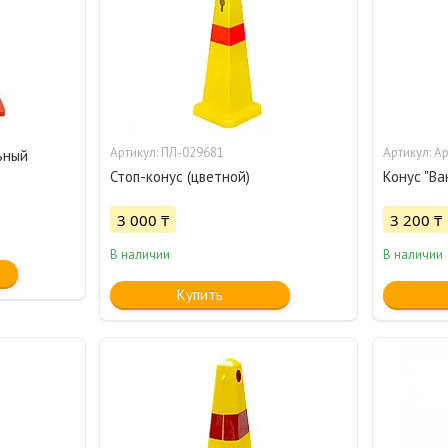
ПЛ-029681
Ар
ьный
Стоп-конус (цветной)
Конус "Ва
3 000 ₸
3 200 ₸
В наличии
В наличии
Купить