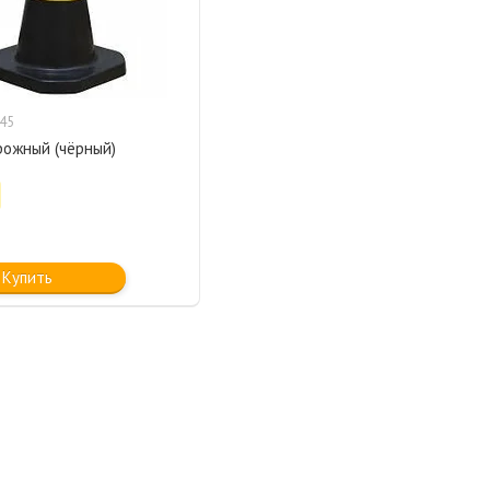
45
рожный (чёрный)
Купить