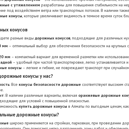
жные с утяжелением
разработаны для повышения стабильности на не
е под воздействием ветра или транспортных потоков. В наличии такж
ные конусы
, которые увеличивают видимость в темное время суток б
ных конусов
йдете разные виды
дорожных конусов
, подходящие для различных ну
0 мм
– оптимальный выбор для обеспечения безопасности на крупных 
20 мм
– компактный вариант для временной разметки или использовани
ладной
– удобный при частой транспортировке, легко устанавливается и
ные конусы
– легкие и гибкие, не повреждают транспорт при случайно
дорожные конусы у нас?
ность
: Все
конусы безопасности дорожные
соответствуют высоким ст
е.
нт
: В наличии различные варианты, включая
оранжевые дорожные кон
одходящие для условий с повышенной опасностью.
озможность
купить дорожные конусы
в Алматы по выгодным ценам, как 
нальные дорожные конусы?
жные
широко применяются на стройках, парковках, при проведении дор
ероприятиях. Они помогают четко разграничить зоны работ и обеспечить