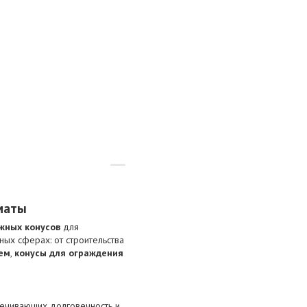
маты
жных конусов
для
ых сферах: от строительства
ем
,
конусы для ограждения
печивающих долговечность и