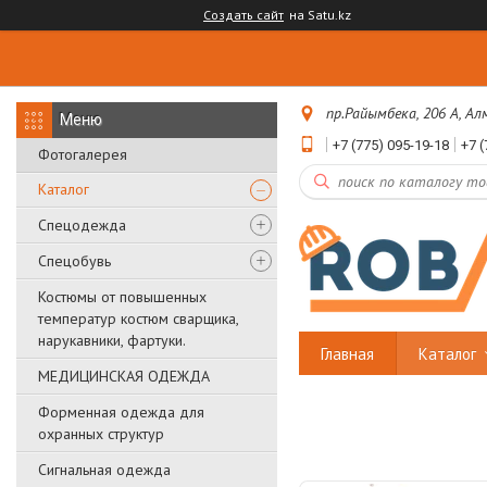
Создать сайт
на Satu.kz
пр.Райымбека, 206 А, А
+7 (775) 095-19-18
+7 (
Фотогалерея
Каталог
Спецодежда
Спецобувь
Костюмы от повышенных
температур костюм сварщика,
нарукавники, фартуки.
Главная
Каталог
МЕДИЦИНСКАЯ ОДЕЖДА
Форменная одежда для
охранных структур
Сигнальная одежда