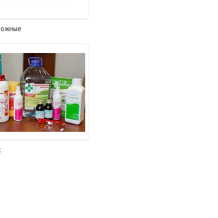
рожные
к