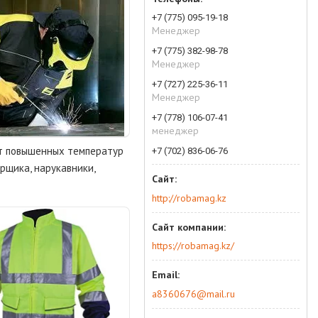
+7 (775) 095-19-18
Менеджер
+7 (775) 382-98-78
Менеджер
+7 (727) 225-36-11
Менеджер
+7 (778) 106-07-41
менеджер
т повышенных температур
+7 (702) 836-06-76
рщика, нарукавники,
http://robamag.kz
https://robamag.kz/
a8360676@mail.ru