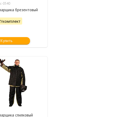
с-0540
варщика брезентовый
₸/комплект
Купить
варщика спилковый