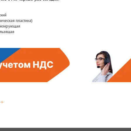
ский
ическая пластина)
ртизирующая
льзящая