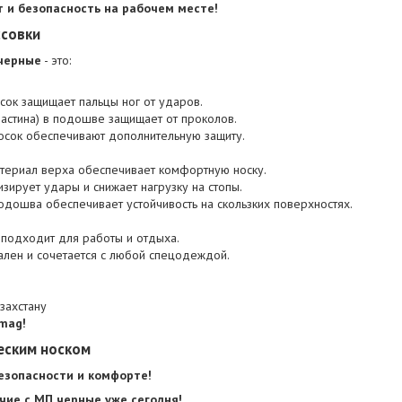
 и безопасность на рабочем месте!
ссовки
 черные
- это:
сок защищает пальцы ног от ударов.
астина) в подошве защищает от проколов.
носок обеспечивают дополнительную защиту.
териал верха обеспечивает комфортную носку.
изирует удары и снижает нагрузку на стопы.
дошва обеспечивает устойчивость на скользких поверхностях.
подходит для работы и отдыха.
ален и сочетается с любой спецодеждой.
захстану
mag!
еским носком
безопасности и комфорте!
чие с МП черные уже сегодня!