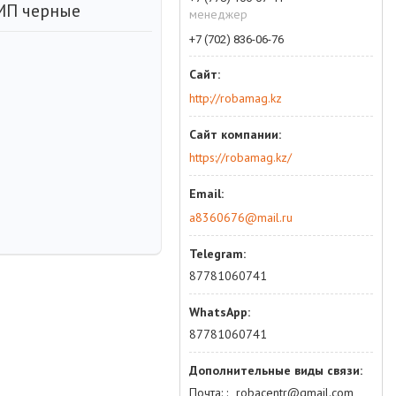
МП черные
менеджер
+7 (702) 836-06-76
http://robamag.kz
https://robamag.kz/
a8360676@mail.ru
87781060741
87781060741
Почта:
robacentr@gmail.com