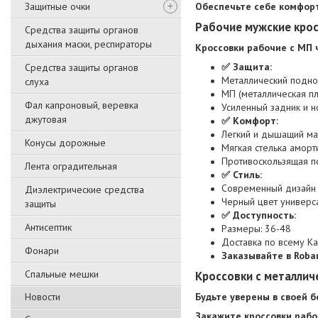
Защитные очки
Обеспечьте себе комфорт
Рабочие мужские кро
Средства защиты органов
дыхания маски, респираторы
Кроссовки рабочие с МП
✅ Защита:
Средства защиты органов
Металлический подно
слуха
МП (металлическая пл
Фал капроновый, веревка
Усиленный задник и 
джутовая
✅ Комфорт:
Легкий и дышащий ма
Конусы дорожные
Мягкая стелька аморт
Противоскользящая по
Лента оградительная
✅ Стиль:
Современный дизайн 
Диэлектрические средства
Черный цвет универс
защиты
✅ Доступность:
Антисептик
Размеры: 36-48
Доставка по всему Ка
Фонари
Заказывайте в Roba
Спальные мешки
Кроссовки с металлич
Новости
Будьте уверены в своей 
Закажите кроссовки рабо