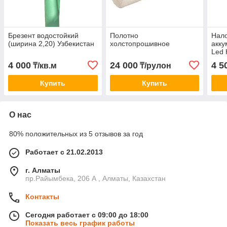
Брезент водостойкий
Полотно
Нал
(ширина 2,20) Узбекистан
холстопрошивное
акк
Led 
4 000
24 000
4 5
₸/кв.м
₸/рулон
Купить
Купить
О нас
80% положительных из 5 отзывов за год
Работает с 21.02.2013
г. Алматы
пр.Райымбека, 206 А , Алматы, Казахстан
Контакты
Сегодня работает с 09:00 до 18:00
Показать весь график работы