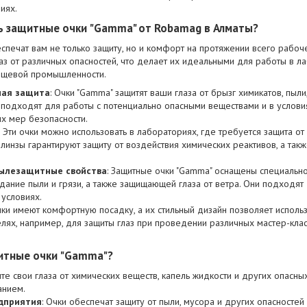
иях.
ь защитные очки "Gamma" от Robamag в Алматы?
печат вам не только защиту, но и комфорт на протяжении всего рабоче
аз от различных опасностей, что делает их идеальными для работы в ла
пищевой промышленности.
ная защита
: Очки "Gamma" защитят ваши глаза от брызг химикатов, пыли
 подходят для работы с потенциально опасными веществами и в услов
 мер безопасности.
: Эти очки можно использовать в лабораториях, где требуется защита о
 линзы гарантируют защиту от воздействия химических реактивов, а так
ылезащитные свойства
: Защитные очки "Gamma" оснащены специально
ние пыли и грязи, а также защищающей глаза от ветра. Они подходят 
условиях.
чки имеют комфортную посадку, а их стильный дизайн позволяет использ
елях, например, для защиты глаз при проведении различных мастер-клас
щитные очки "Gamma"?
ите свои глаза от химических веществ, капель жидкости и других опасны
анием.
дприятия
: Очки обеспечат защиту от пыли, мусора и других опасностей