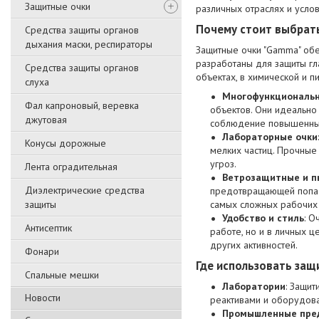
Защитные очки
различных отраслях и услов
Почему стоит выбрат
Средства защиты органов
дыхания маски, респираторы
Защитные очки "Gamma" обес
разработаны для защиты гл
Средства защиты органов
объектах, в химической и 
слуха
Многофункциональ
Фал капроновый, веревка
объектов. Они идеально
джутовая
соблюдение повышенных
Лабораторные очки
Конусы дорожные
мелких частиц. Прочные
угроз.
Лента оградительная
Ветрозащитные и п
Диэлектрические средства
предотвращающей попада
защиты
самых сложных рабочих 
Удобство и стиль
: О
Антисептик
работе, но и в личных ц
других активностей.
Фонари
Где использовать за
Спальные мешки
Лаборатории
: Защит
Новости
реактивами и оборудов
Промышленные пре