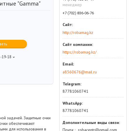
итные "Gamma"
менеджер
+7 (702) 836-06-76
http://robamag.kz
пить
https://robamag.kz/
5-19-18
a8360676@mail.ru
87781060741
87781060741
ной задачей. Защитные очки
 очки обеспечивают
ными для использования в
Почта:
robacentr@gmail.com