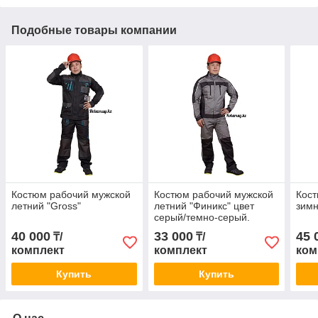
Подобные товары компании
Костюм рабочий мужской
Костюм рабочий мужской
Кост
летний "Gross"
летний "Финикс" цвет
зимн
серый/темно-серый.
40 000
33 000
45 
₸/
₸/
комплект
комплект
ком
Купить
Купить