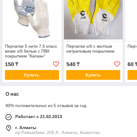
Перчатки 5 нити 7,5 класс
Перчатки х/б с желтым
Перч
вязки х/б белые с ПВХ
нитриловым покрытием.
покрытием "Капкан"
10/250 Россия
150
540
60
₸
₸
₸
Купить
Купить
О нас
80% положительных из 5 отзывов за год
Работает с 21.02.2013
г. Алматы
пр.Райымбека, 206 А , Алматы, Казахстан