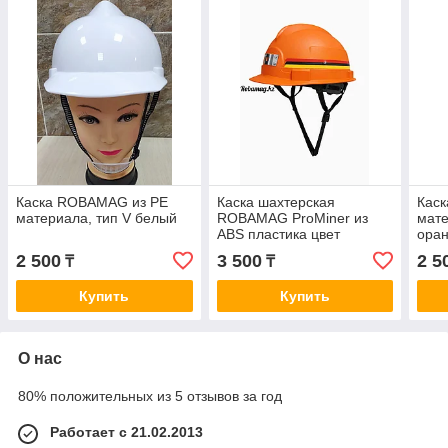
Каска ROBAMAG из РЕ
Каска шахтерская
Кас
материала, тип V белый
ROBAMAG ProMiner из
мате
ABS пластика цвет
ора
оранжевый
2 500
3 500
2 5
₸
₸
Купить
Купить
О нас
80% положительных из 5 отзывов за год
Работает с 21.02.2013