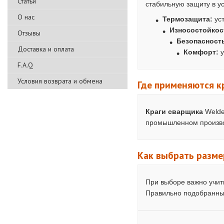
Статьи
стабильную защиту в у
О нас
Термозащита:
уст
Износостойкос
Отзывы
Безопасност
Доставка и оплата
Комфорт:
у
F.A.Q
Условия возврата и обмена
Где применяются к
Краги сварщика
Welde
промышленном производ
Как выбрать разме
При выборе важно учи
Правильно подобранные