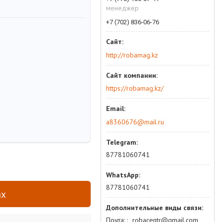
менеджер
+7 (702) 836-06-76
http://robamag.kz
https://robamag.kz/
a8360676@mail.ru
87781060741
87781060741
ах
Почта:
robacentr@gmail.com