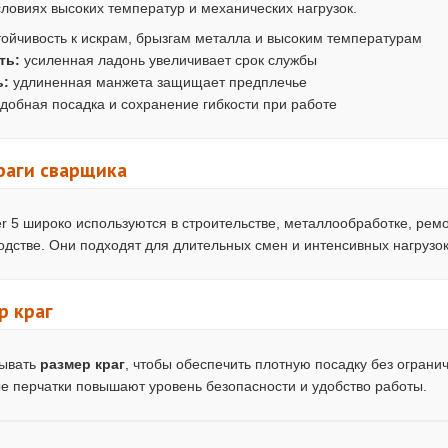
словиях высоких температур и механических нагрузок.
ойчивость к искрам, брызгам металла и высоким температурам
ть:
усиленная ладонь увеличивает срок службы
ь:
удлиненная манжета защищает предплечье
добная посадка и сохранение гибкости при работе
раги сварщика
r 5 широко используются в строительстве, металлообработке, рем
стве. Они подходят для длительных смен и интенсивных нагрузок
р краг
тывать
размер краг
, чтобы обеспечить плотную посадку без ограни
 перчатки повышают уровень безопасности и удобство работы.