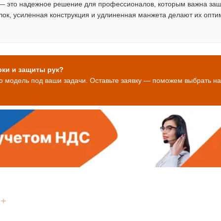
 это надежное решение для профессионалов, которым важна защ
лок, усиленная конструкция и удлиненная манжета делают их опт
рки и защиты рук?
 модель под ваши задачи. Оставьте заявку — поможем выбрать на