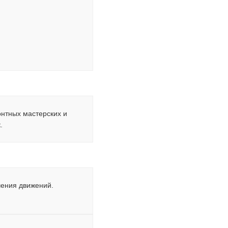
онтных мастерских и
.
чения движений.