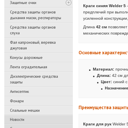
Защитные очки
Краги синяя Welder 5
Средства защиты органов
предплечий при выполн
дыхания маски, респираторы
усиленной конструкции
Средства защиты органов
Длина
42 см
позволяет 
слуха
механических поврежде
Фал капроновый, веревка
джутовая
Основные характерист
Конусы дорожные
Лента оградительная
Материал:
прочны
Длина:
42 см д
Диэлектрические средства
защиты
Цвет:
синий с
Назначение
Антисептик
Фонари
Преимущества защиты 
Спальные мешки
Новости
Краги для рук
Welder 