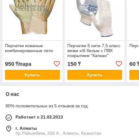
Перчатки кожаные
Перчатки 5 нити 7,5 класс
Перч
комбинированные лето
вязки х/б белые с ПВХ
покрытием "Капкан"
10/250 Россия
950
150
60
₸/пара
₸
₸
Купить
Купить
О нас
80% положительных из 5 отзывов за год
Работает с 21.02.2013
г. Алматы
пр.Райымбека, 206 А , Алматы, Казахстан