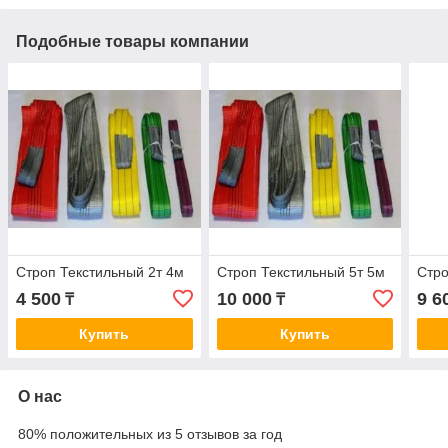
Подобные товары компании
Строп Текстильный 2т 4м
Строп Текстильный 5т 5м
Стро
4 500
10 000
9 6
₸
₸
Купить
Купить
О нас
80% положительных из 5 отзывов за год