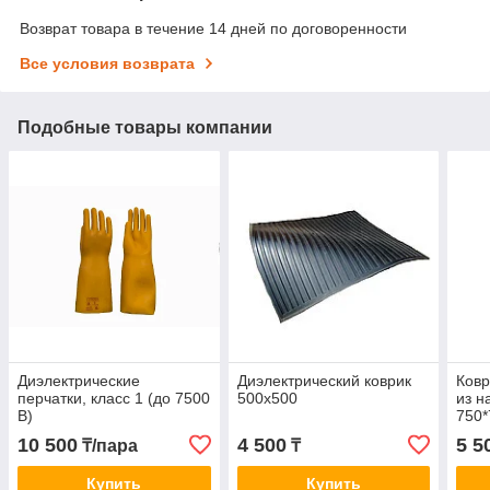
Возврат товара в течение 14 дней по договоренности
Все условия возврата
Подобные товары компании
Диэлектрические
Диэлектрический коврик
Ковр
перчатки, класс 1 (до 7500
500х500
из н
В)
750*
10 500
4 500
5 5
₸/пара
₸
Купить
Купить