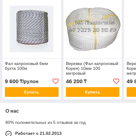
Фал капроновый 6мм
Веревка (Фал капроновый
Вере
бухта 100м
Корея) 10мм 100
Коре
метровый
мет
9 600
46 200
49 
₸/рулон
₸
Купить
Купить
О нас
80% положительных из 5 отзывов за год
Работает с 21.02.2013