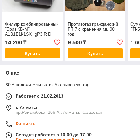
Фильтр комбинированный
Противогаз гражданский
Сумк
"Бриз КБ-М"
ГП 7 с хранения г.в. 90
ГП-
А1В1Е1К1SXHgP3 R D
год.
14 200
9 500
1 6
₸
₸
Купить
Купить
О нас
80% положительных из 5 отзывов за год
Работает с 21.02.2013
г. Алматы
пр.Райымбека, 206 А , Алматы, Казахстан
Контакты
Сегодня работает с 10:00 до 17:00
Показать весь график работы