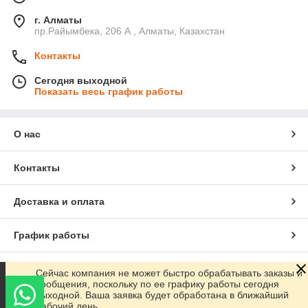
г. Алматы
пр.Райымбека, 206 А , Алматы, Казахстан
Контакты
Сегодня выходной
Показать весь график работы
О нас
Контакты
Доставка и оплата
График работы
Полная версия сайта
Сейчас компания не может быстро обрабатывать заказы и
сообщения, поскольку по ее графику работы сегодня
выходной. Ваша заявка будет обработана в ближайший
Сайт создан на маркетплейсе
Satu.kz
рабочий день.