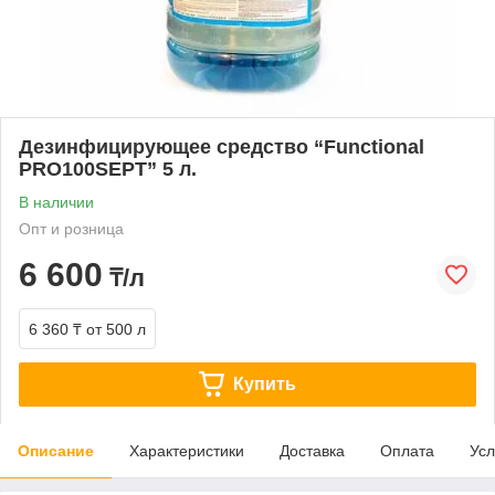
Дезинфицирующее средство “Functional
PRO100SEPT” 5 л.
В наличии
Опт и розница
6 600
₸/л
6 360 ₸
от 500 л
Купить
Описание
Характеристики
Доставка
Оплата
Усл