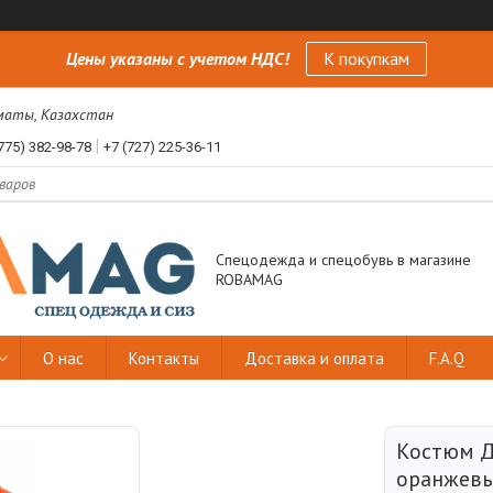
Цены указаны с учетом НДС!
К покупкам
лматы, Казахстан
775) 382-98-78
+7 (727) 225-36-11
Спецодежда и спецобувь в магазине
ROBAMAG
О нас
Контакты
Доставка и оплата
F.A.Q
Костюм 
оранжевы