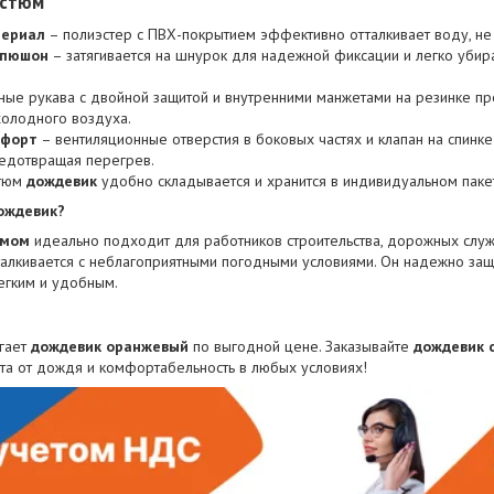
остюм
териал
– полиэстер с ПВХ-покрытием эффективно отталкивает воду, не 
апюшон
– затягивается на шнурок для надежной фиксации и легко убир
ные рукава с двойной защитой и внутренними манжетами на резинке п
холодного воздуха.
мфорт
– вентиляционные отверстия в боковых частях и клапан на спинк
редотвращая перегрев.
тюм
дождевик
удобно складывается и хранится в индивидуальном паке
ождевик?
юмом
идеально подходит для работников строительства, дорожных служб
 сталкивается с неблагоприятными погодными условиями. Он надежно за
легким и удобным.
гает
дождевик оранжевый
по выгодной цене. Заказывайте
дождевик 
ита от дождя и комфортабельность в любых условиях!