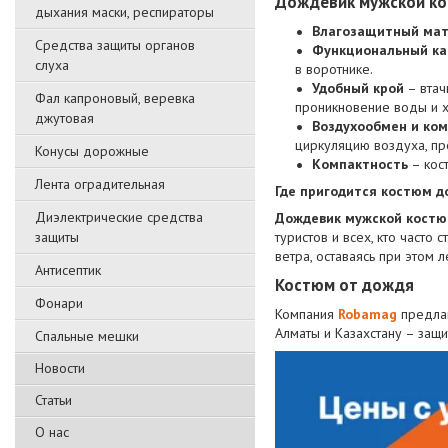
Дождевик мужской к
дыхания маски, респираторы
Влагозащитный ма
Средства защиты органов
Функциональный к
слуха
в воротнике.
Удобный крой
– втач
Фал капроновый, веревка
проникновение воды и 
джутовая
Воздухообмен и ко
циркуляцию воздуха, п
Конусы дорожные
Компактность
– кос
Лента оградительная
Где пригодится костюм д
Диэлектрические средства
Дождевик мужской кост
защиты
туристов и всех, кто часто
ветра, оставаясь при этом 
Антисептик
Костюм от дождя
Фонари
Компания
Robamag
предла
Алматы и Казахстану – защ
Спальные мешки
Новости
Статьи
О нас