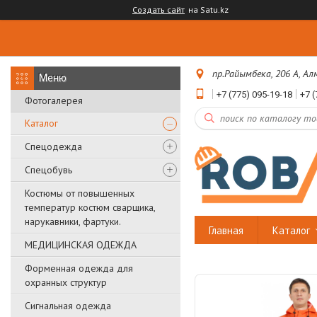
Создать сайт
на Satu.kz
пр.Райымбека, 206 А, А
+7 (775) 095-19-18
+7 (
Фотогалерея
Каталог
Спецодежда
Спецобувь
Костюмы от повышенных
температур костюм сварщика,
нарукавники, фартуки.
Главная
Каталог
МЕДИЦИНСКАЯ ОДЕЖДА
Форменная одежда для
охранных структур
Сигнальная одежда