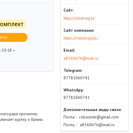
http://robamag.kz
комплект
пить
https://robamag.kz/
5-19-18
a8360676@mail.ru
87781060741
87781060741
 Благодаря прочному
Почта:
robacentr@gmail.com
лючает куртку и брюки,
Почта;
а8360676@mail.ru