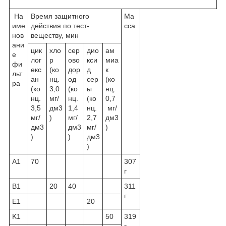
На
Время защитного
Ма
име
действия по тест-
сса
нов
веществу, мин
ани
цик
хло
сер
дио
ам
е
лог
р
ово
кси
миа
фи
екс
(ко
дор
д
к
льт
ан
нц.
од
сер
(ко
ра
(ко
3,0
(ко
ы
нц.
нц.
мг/
нц.
(ко
0,7
3,5
дм3
1,4
нц.
мг/
мг/
)
мг/
2,7
дм3
дм3
дм3
мг/
)
)
)
дм3
)
A1
70
307
г
B1
20
40
311
г
E1
20
K1
50
319
г