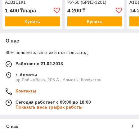
А1В1Е1К1
РУ-60 (БРИЗ-3201)
А1В
комплектуется
1 400
4 200
14 
₸/пара
₸
фильтрующим патроном
А1Р1
Купить
Купить
О нас
80% положительных из 5 отзывов за год
Работает с 21.02.2013
г. Алматы
пр.Райымбека, 206 А , Алматы, Казахстан
Контакты
Сегодня работает с 09:00 до 18:00
Показать весь график работы
О нас