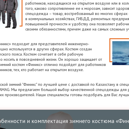
работников, находящихся на открытом воздухе или в хо
того, каково сопротивление ее к морозам, зависит здоро
спецодежда – товар, востребованный во многих сферах п
в коммунальных хозяйствах, ГИБДД, ремонтных предприяти
повышенной прочности и удобству она позволяет рабочи
своими обязанностями, причем даже на самых сложных уч
иникс» подходит для представителей инженерно-
ешно используется в других сферах. Костюм создан
еского пояса. Костюм сочетает в себе рабочую
о носить в повседневной жизни. Он хорошо защищает от
Зимний костюм «Финикс» отлично подойдет для работников
ников, тех, кто работает на открытом воздухе.
ской зимний "Финикс" по лучшей цене с доставкой по Казахстану в спе
MAG. Мы предлагаем большой выбор качественной спецодежды для р
их производителей. Наши специалисты готовы подобрать для Вас лучш
обенности и комплектация зимнего костюма «Фин