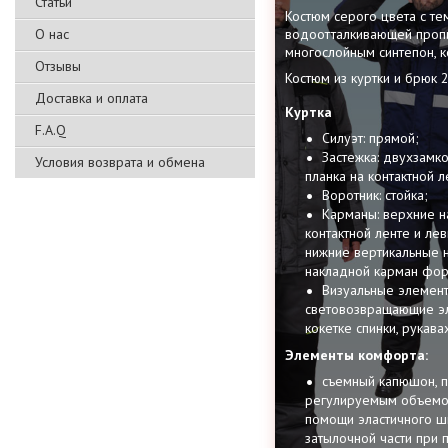
Статьи
Костюм серого цвета с те
водоотталкивающей пропит
О нас
многослойным синтепон, 
Отзывы
Костюм из куртки и брюк 2
Доставка и оплата
Куртка
F.A.Q
Силуэт: прямой;
Застежка: двухзамк
Условия возврата и обмена
планка на контактной л
Воротник: стойка;
Карманы: верхние н
контактной ленте и ле
нижние вертикальные 
накладной карман фор
Визуальные элемент
световозвращающие эл
кокетке спинки, рукавах
Элементы комфорта:
съемный капюшон, п
регулируемым объемо
помощи эластичного шн
затылочной части при 