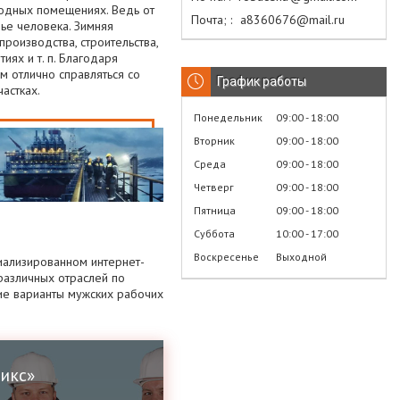
лодных помещениях. Ведь от
Почта;
а8360676@mail.ru
вье человека. Зимняя
роизводства, строительства,
ях и т. п. Благодаря
м отлично справляться со
График работы
астках.
Понедельник
09:00
18:00
Вторник
09:00
18:00
Среда
09:00
18:00
Четверг
09:00
18:00
Пятница
09:00
18:00
Суббота
10:00
17:00
Воскресенье
Выходной
циализированном интернет-
азличных отраслей по
ие варианты мужских рабочих
икс»