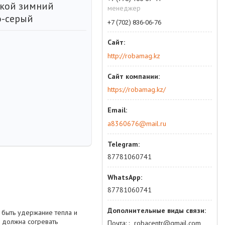
кой зимний
менеджер
о-серый
+7 (702) 836-06-76
http://robamag.kz
https://robamag.kz/
a8360676@mail.ru
87781060741
87781060741
 быть удержание тепла и
 должна согревать
Почта:
robacentr@gmail.com