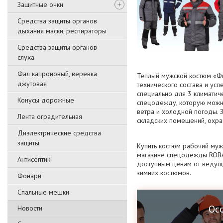
Защитные очки
Средства защиты органов
дыхания маски, респираторы
Средства защиты органов
слуха
Фал капроновый, веревка
Теплый мужской костюм «Ф
джутовая
технического состава и усп
специально для 3 климатич
Конусы дорожные
спецодежду, которую можн
ветра и холодной погоды. 
Лента оградительная
складских помещений, охран
Диэлектрические средства
защиты
Купить костюм рабочий муж
магазине спецодежды ROBA
Антисептик
доступным ценам от ведущ
зимних костюмов.
Фонари
Спальные мешки
Ос
Новости