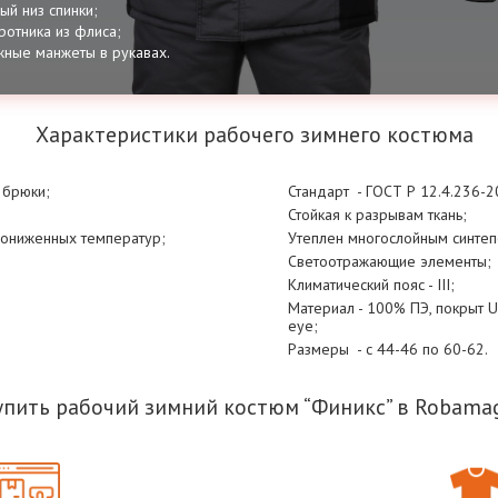
ый низ спинки;
ротника из флиса;
жные манжеты в рукавах.
Характеристики рабочего зимнего костюма
+ брюки;
Стандарт - ГОСТ Р 12.4.236-
Стойкая к разрывам ткань;
 пониженных температур;
Утеплен многослойным синте
Светоотражающие элементы;
Климатический пояс - III;
Материал - 100% ПЭ, покрыт Ult
eye;
Размеры - с 44-46 по 60-62.
упить рабочий зимний костюм “Финикс” в Robamag