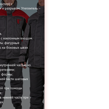
эстер) с
 и разрывам. Утеплитель –
а.
 с наклонным входом.
ты: фигурные
 на боковых швах
внутренней частью из
ретелями;
й формы;
ней части шаговых
ей при помощи
в;
в нижней части при
ах.