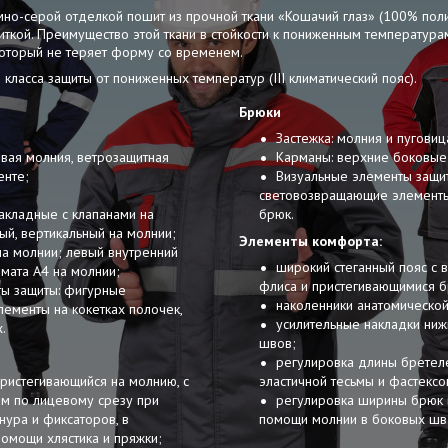
мно-серой отделкой пошит из прочной ткани «Кошачий глаз» (100% поли
кой. Преимущество этой ткани в стойкости к пониженным температурам
который не теряет форму со временем.
 класса защиты от пониженных температур (III климатический пояс).
Брюки
Застежка: молния и пуговиц
овая молния, ветрозащитная
Карманы: верхние боковые
енте;
Визуальные элементы защи
световозвращающие элементы
акладные с клапанами на
брюк.
вый, вертикальный на молнии;
Элементы комфорта:
на молнии; левый внутренний
широкий стеганный пояс с 
мата А4 на молнии;
флиса и пристегивающимися б
ы защиты: фигурные
наколенники анатомическо
ементы на кокетках полочек,
усилительные накладки ниж
.
швов;
регулировка длины бретел
ристегивающийся на молнию, с
эластичной тесьмы и фастексо
м по лицевому срезу при
регулировка ширины брюк 
ура и фиксаторов, в
помощи молнии в боковых шв
помощи хлястика и пряжки;