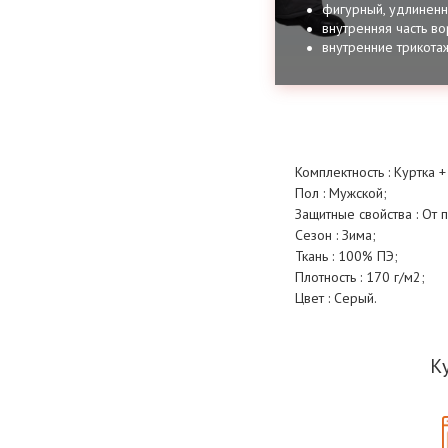
фигурный, удлиненн
внутренняя часть во
внутренние трикота
Комплектность : Куртка 
Пол : Мужской;
Защитные свойства : От
Сезон : Зима;
Ткань : 100% ПЭ;
Плотность : 170 г/м2;
Цвет : Серый.
К