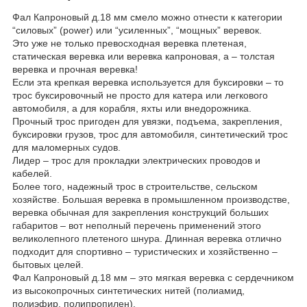
Фал Капроновый д.18 мм смело можно отнести к категории
“силовых” (power) или “усиленных”, “мощных” веревок.
Это уже не только превосходная веревка плетеная,
статическая веревка или веревка капроновая, а – толстая
веревка и прочная веревка!
Если эта крепкая веревка используется для буксировки – то
трос буксировочный не просто для катера или легкового
автомобиля, а для корабля, яхты или внедорожника.
Прочный трос пригоден для увязки, подъема, закрепления,
буксировки грузов, трос для автомобиля, синтетический трос
для маломерных судов.
Лидер – трос для прокладки электрических проводов и
кабелей.
Более того, надежный трос в строительстве, сельском
хозяйстве. Большая веревка в промышленном производстве,
веревка обычная для закрепления конструкций больших
габаритов – вот неполный перечень применений этого
великолепного плетеного шнура. Длинная веревка отлично
подходит для спортивно – туристических и хозяйственно –
бытовых целей.
Фал Капроновый д.18 мм – это мягкая веревка с сердечником
из высокопрочных синтетических нитей (полиамид,
полиэфир, полипропилен).