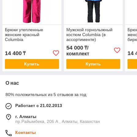
Брюки утепленные
Мужской горнолыжный
Брю
женские красный
костюм Columbia (в
жен
Columbia
ассортименте)
бирю
54 000
₸/
14 400
14 
₸
комплект
Купить
Купить
О нас
80% положительных из 5 отзывов за год
Работает с 21.02.2013
г. Алматы
пр.Райымбека, 206 А , Алматы, Казахстан
Контакты