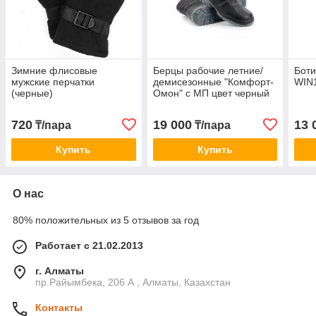
Зимние флисовые
Берцы рабочие летние/
Бот
мужские перчатки
демисезонные "Комфорт-
WIN1
(черные)
Омон" с МП цвет черный
720
19 000
13 
₸/пара
₸/пара
Купить
Купить
О нас
80% положительных из 5 отзывов за год
Работает с 21.02.2013
г. Алматы
пр.Райымбека, 206 А , Алматы, Казахстан
Контакты