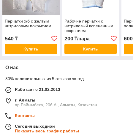
Перчатки х/б с желтым
Рабочие перчатки с
Перч
нитриловым покрытием.
нитриловый вспененным
полн
покрытием
540
200
600
₸
₸/пара
Купить
Купить
О нас
80% положительных из 5 отзывов за год
Работает с 21.02.2013
г. Алматы
пр.Райымбека, 206 А , Алматы, Казахстан
Контакты
Сегодня выходной
Показать весь график работы