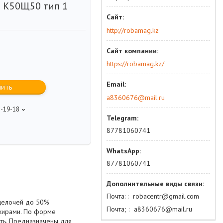
 К50Щ50 тип 1
http://robamag.kz
https://robamag.kz/
пить
a8360676@mail.ru
5-19-18
87781060741
87781060741
Почта:
robacentr@gmail.com
 щелочей до 50%
Почта;
а8360676@mail.ru
 жирами. По форме
сть. Предназначены для