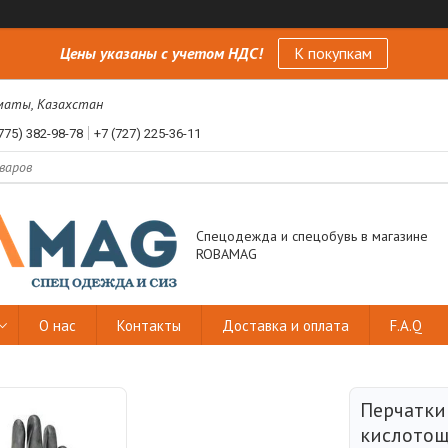
Цены указаны с учетом НДС!
К покупкам
лматы, Казахстан
775) 382-98-78
+7 (727) 225-36-11
Спецодежда и спецобувь в магазине
ROBAMAG
О нас
Контакты
Доставка и оплата
F.A.Q
Перчатки
кислотощ