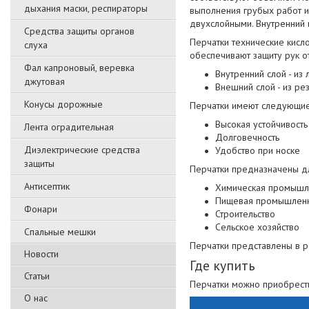
дыхания маски, респираторы
выполнения грубых работ и
двухслойными. Внутренний 
Средства защиты органов
Перчатки технические кисл
слуха
обеспечивают защиту рук от
Фал капроновый, веревка
Внутренний слой - из
джутовая
Внешний слой - из ре
Конусы дорожные
Перчатки имеют следующие
Высокая устойчивость
Лента оградительная
Долговечность
Диэлектрические средства
Удобство при носке
защиты
Перчатки предназначены дл
Антисептик
Химическая промышл
Пищевая промышленн
Фонари
Строительство
Сельское хозяйство
Спальные мешки
Перчатки представлены в р
Новости
Где купить
Статьи
Перчатки можно приобрести
О нас