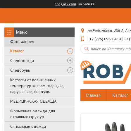
Создать сайт
на Satu.kz
пр.Райымбека, 206 А, А
+7 (775) 095-19-18
+7 (
Фотогалерея
Каталог
Спецодежда
Спецобувь
Костюмы от повышенных
температур костюм сварщика,
нарукавники, фартуки.
Главная
Каталог
МЕДИЦИНСКАЯ ОДЕЖДА
Форменная одежда для
охранных структур
Сигнальная одежда