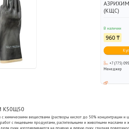
АЗРИХИМ
(КЩС)
В наличии
960 ₸
Ку
+7 (775) 09
Менеджер
М К50Щ50
 с химическими веществами (растворы кислот до 50% концентрации и
я работ с пищевыми продуктами, растительными и животными маслами и
дели руки, изготавливаются на правую и левую руку, гладкая поверхно