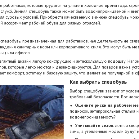
я работников, которые трудятся на улице в холодное время года: стро
служб. Зимняя спецобувь также может быть водонепроницаемой и имет
ля суровых условий. Приобрести качественную зимнюю спецобувь мож
й ассортимент рабочей обуви для разных отраслей.
 спецобувь, предназначенная для работников, чья деятельность не свя
людения санитарных норм или корпоративного стиля. Это могут быть ме
ниц или офисов.
легантный дизайн, легкую конструкцию и антискользящую подошву. Напр
лов, которые легко моются и дезинфицируются. Для поваров важна усто
ет комфорт, эстетику и базовую защиту, что делает ее популярной в с
Как выбрать спецобувь
Выбор спецобуви зависит от услови
требований безопасности. Вот неск
Оцените риски на рабочем ме
подносок, антипрокольная стелька и
водонепроницаемость?
Учитывайте сезон
: летняя спе
зимы, а утепленные модели будут 