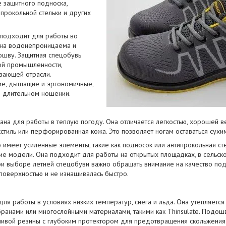
 защитного подноска,
прокольной стельки и других
 подходит для работы во
 она водонепроницаема и
ошву. Защитная спецобувь
лой промышленности,
вающей отрасли.
е, дышащие и эргономичные,
и длительном ношении.
ана для работы в теплую погоду. Она отличается легкостью, хорошей
кстиль или перфорированная кожа. Это позволяет ногам оставаться сухи
 имеет усиленные элементы, такие как подносок или антипрокольная сте
ие модели. Она подходит для работы на открытых площадках, в сельском
и выборе летней спецобуви важно обращать внимание на качество по
поверхностью и не изнашивалась быстро.
ля работы в условиях низких температур, снега и льда. Она утепляется
ранами или многослойными материалами, такими как Thinsulate. Подо
чивой резины с глубоким протектором для предотвращения скольжения