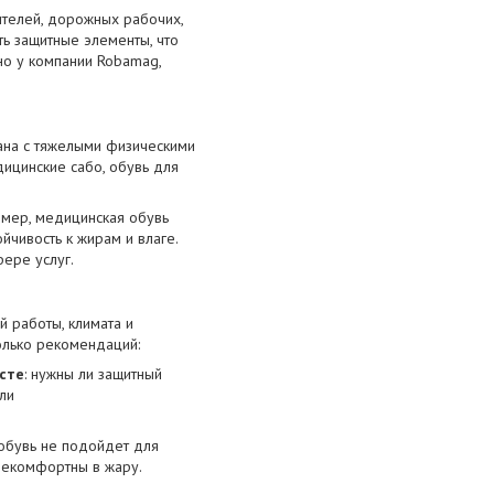
ителей, дорожных рабочих,
ь защитные элементы, что
но у компании Robamag,
зана с тяжелыми физическими
дицинские сабо, обувь для
имер, медицинская обувь
йчивость к жирам и влаге.
фере услуг.
й работы, климата и
олько рекомендаций:
сте
: нужны ли защитный
ли
цобувь не подойдет для
некомфортны в жару.