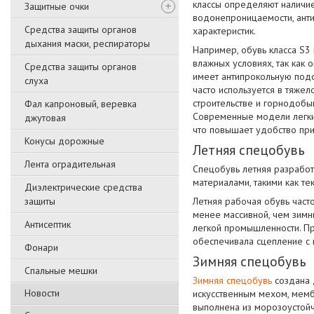
классы определяют наличие
Защитные очки
водонепроницаемости, анти
Средства защиты органов
характеристик.
дыхания маски, респираторы
Например, обувь класса S3
влажных условиях, так как
Средства защиты органов
имеет антипрокольную под
слуха
часто используется в тяже
строительстве и горнодобы
Фал капроновый, веревка
Современные модели легки
джутовая
что повышает удобство пр
Конусы дорожные
Летняя спецобувь
Лента оградительная
Спецобувь летняя разработ
материалами, такими как те
Диэлектрические средства
защиты
Летняя рабочая обувь часто
менее массивной, чем зимн
Антисептик
легкой промышленности. Пр
обеспечивала сцепление с 
Фонари
Зимняя спецобувь
Спальные мешки
Зимняя спецобувь
создана д
Новости
искусственным мехом, мемб
выполнена из морозоустой