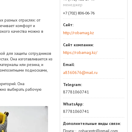
менеджер
+7 (702) 836-06-76
х разных отраслях: от
печивает комфорт и
сокого качества можно в
http://robamag.kz
https://robamag.kz/
ной для защиты сотрудников
стах. Она изготавливается из
материалы или резина, и
композитными подносками,
a8360676@mail.ru
рриторий. Она
ажно выбирать рабочую
87781060741
87781060741
Почта:
robacentr@gmail.com