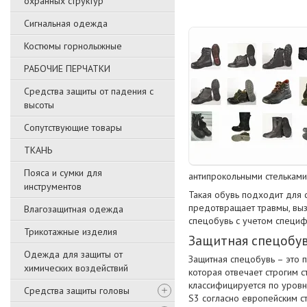
охранных структур
Сигнальная одежда
Костюмы горнолыжные
РАБОЧИЕ ПЕРЧАТКИ
Средства защиты от падения с
высоты
Сопутствующие товары
ТКАНЬ
Пояса и сумки для
антипрокольными стельками
инструментов
Такая обувь подходит для 
предотвращает травмы, вы
Влагозащитная одежда
спецобувь с учетом специф
Трикотажные изделия
Защитная спецобу
Одежда для защиты от
Защитная спецобувь – это 
химических воздействий
которая отвечает строгим с
классифицируется по уровня
Средства защиты головы
S3 согласно европейским с