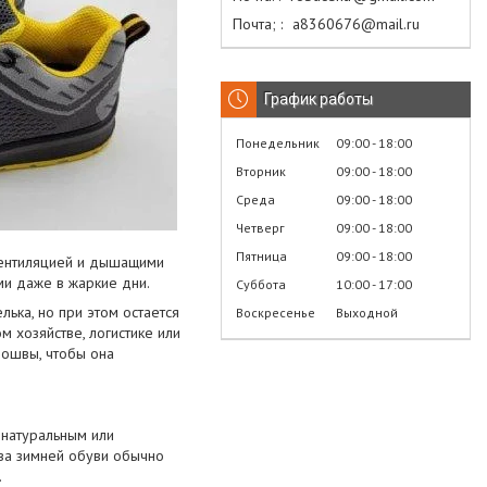
Почта;
а8360676@mail.ru
График работы
Понедельник
09:00
18:00
Вторник
09:00
18:00
Среда
09:00
18:00
Четверг
09:00
18:00
Пятница
09:00
18:00
 вентиляцией и дышащими
ми даже в жаркие дни.
Суббота
10:00
17:00
лька, но при этом остается
Воскресенье
Выходной
 хозяйстве, логистике или
дошвы, чтобы она
 натуральным или
шва зимней обуви обычно
.