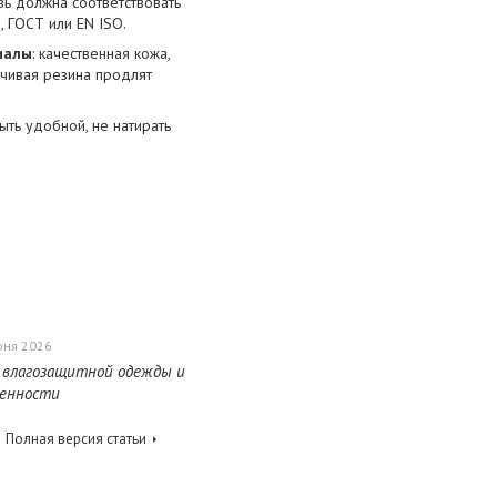
увь должна соответствовать
, ГОСТ или EN ISO.
иалы
: качественная кожа,
чивая резина продлят
ыть удобной, не натирать
юня 2026
 влагозащитной одежды и
бенности
Полная версия статьи