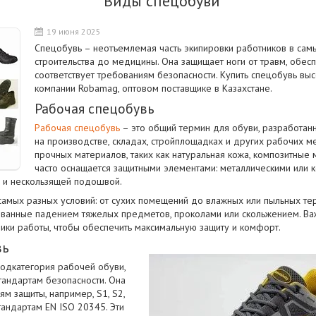
Виды спецобуви
19 июня 2025
Спецобувь – неотъемлемая часть экипировки работников в самы
строительства до медицины. Она защищает ноги от травм, обес
соответствует требованиям безопасности. Купить спецобувь вы
компании Robamag, оптовом поставщике в Казахстане.
Рабочая спецобувь
Рабочая спецобувь
– это общий термин для обуви, разработан
на производстве, складах, стройплощадках и других рабочих ме
прочных материалов, таких как натуральная кожа, композитные 
часто оснащается защитными элементами: металлическими или 
 и нескользящей подошвой.
самых разных условий: от сухих помещений до влажных или пыльных те
званные падением тяжелых предметов, проколами или скольжением. В
ики работы, чтобы обеспечить максимальную защиту и комфорт.
вь
подкатегория рабочей обуви,
тандартам безопасности. Она
м защиты, например, S1, S2,
тандартам EN ISO 20345. Эти