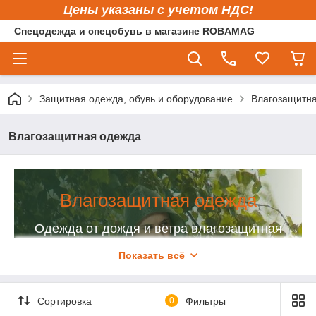
Цены указаны с учетом НДС!
Спецодежда и спецобувь в магазине ROBAMAG
Защитная одежда, обувь и оборудование
Влагозащитн
Влагозащитная одежда
Влагозащитная одежда
Одежда от дождя и ветра влагозащитная
станет отличным решением для работы на
Показать всё
улице
Если вам нужна одежда влагозащитная для строителей,
Сортировка
0
Фильтры