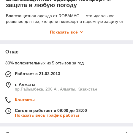
защита в любую погоду
Влагозащитная одежда от ROBAMAG — это идеальное
решение для тех, кто ценит комфорт и надежную защиту от
дождя и влаги в самых разнообразных условиях. Независимо
Показать всё
от того, идет ли дождь или моросит, наши влагозащитные
изделия обеспечивают высокую защиту и комфорт, что
делает их незаменимыми в гардеробе каждого, кто ведет
активный образ жизни или работает на открытом воздухе.
О нас
Преимущества нашей влагозащитной одежды
80% положительных из 5 отзывов за год
Надежная защита
: Наши дождевики и костюмы
созданы из высококачественных водоотталкивающих
Работает с 21.02.2013
материалов, которые обеспечивают полную защиту от
влаги и ветра.
г. Алматы
пр.Райымбека, 206 А , Алматы, Казахстан
Комфорт в любых условиях
: Мы предлагаем
модели, которые не только защищают, но и
Контакты
обеспечивают комфорт при носке. Легкие, дышащие
материалы помогают поддерживать оптимальную
Сегодня работает с 09:00 до 18:00
температуру тела даже в условиях высокой влажности.
Показать весь график работы
Разнообразие моделей
: В нашем ассортименте вы
найдете: