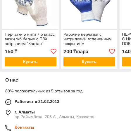
Перчатки 5 нити 7,5 класс
Рабочие перчатки с
ПЕР
вязки х/б белые с ПВХ
нитриловый вспененным
С Н
покрытием "Капкан"
покрытием
ПОК
10/250 Россия
150
200
140
₸
₸/пара
Купить
Купить
О нас
80% положительных из 5 отзывов за год
Работает с 21.02.2013
г. Алматы
пр.Райымбека, 206 А , Алматы, Казахстан
Контакты